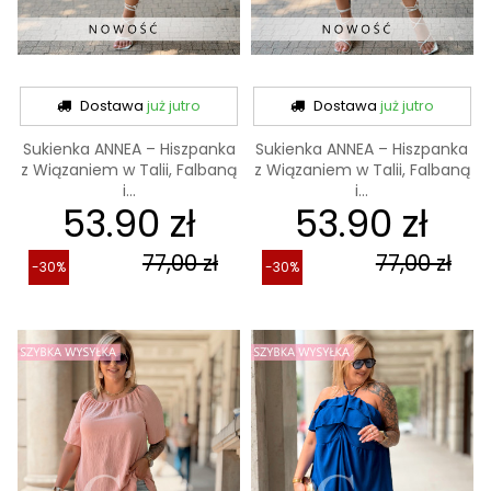
Dostawa
już jutro
Dostawa
już jutro
Sukienka ANNEA – Hiszpanka
Sukienka ANNEA – Hiszpanka
z Wiązaniem w Talii, Falbaną
z Wiązaniem w Talii, Falbaną
i...
i...
53.90 zł
53.90 zł
77,00 zł
77,00 zł
-30%
-30%