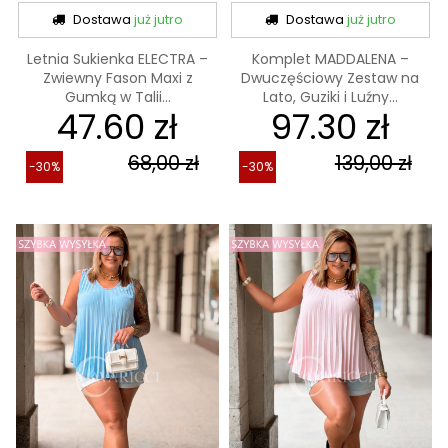
Dostawa
już jutro
Dostawa
już jutro
Letnia Sukienka ELECTRA –
Komplet MADDALENA –
Zwiewny Fason Maxi z
Dwuczęściowy Zestaw na
Gumką w Talii...
Lato, Guziki i Luźny...
47.60 zł
97.30 zł
68,00 zł
139,00 zł
-30%
-30%