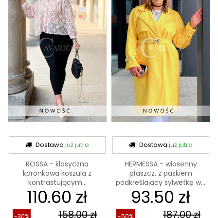
Dostawa
już jutro
Dostawa
już jutro
ROSSA - klasyczna
HERMESSA - wiosenny
koronkowa koszula z
płaszcz, z paskiem
kontrastującym...
podkreślający sylwetkę w...
110.60 zł
93.50 zł
158,00 zł
187,00 zł
-30%
-50%