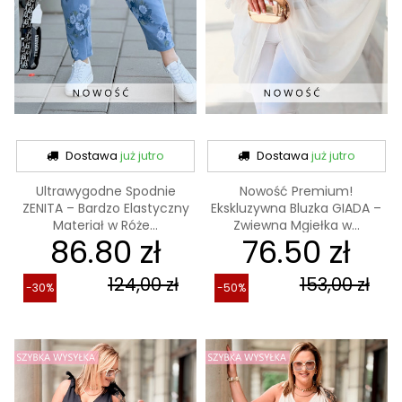
Dostawa
już jutro
Dostawa
już jutro
Ultrawygodne Spodnie
Nowość Premium!
ZENITA – Bardzo Elastyczny
Ekskluzywna Bluzka GIADA –
Materiał w Róże...
Zwiewna Mgiełka w...
86.80 zł
76.50 zł
124,00 zł
153,00 zł
-30%
-50%