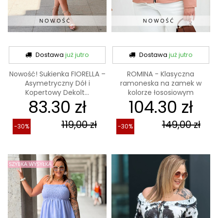
Dostawa
już jutro
Dostawa
już jutro
Nowość! Sukienka FIORELLA –
ROMINA - Klasyczna
Asymetryczny Dół i
ramoneska na zamek w
Kopertowy Dekolt...
kolorze łososiowym
83.30 zł
104.30 zł
119,00 zł
149,00 zł
-30%
-30%