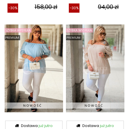
158,00 zł
94,00 zł
-30%
-30%
Dostawa
już jutro
Dostawa
już jutro