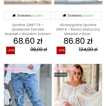
Dostawa
już jutro
Dostawa
już jutro
Spodnie ZANETTA –
Ultrawygodne Spodnie
Zjawiskowe Szerokie
ZENITA – Bardzo Elastyczny
Nogawki z Wysokim Stanem
Materiał w Róże...
68.60 zł
86.80 zł
w...
98,00 zł
124,00 zł
-30%
-30%