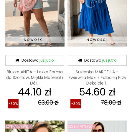
Dostawa
już jutro
Dostawa
już jutro
Bluzka ANITA – Lekka Forma
Sukienka MARCELLA –
do Szortów, Miękki Materiał i
Zwiewna Maxi z Falbaną Przy
Dół...
Dekolcie i...
44.10 zł
54.60 zł
63,00 zł
78,00 zł
-30%
-30%