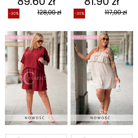
89.60 zł
81.90 zł
128,00 zł
117,00 zł
-30%
-30%