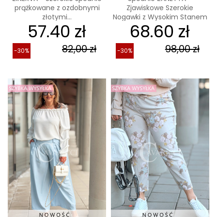
prążkowane z ozdobnymi
Zjawiskowe Szerokie
złotymi...
Nogawki z Wysokim Stanem
57.40 zł
68.60 zł
w...
82,00 zł
98,00 zł
-30%
-30%