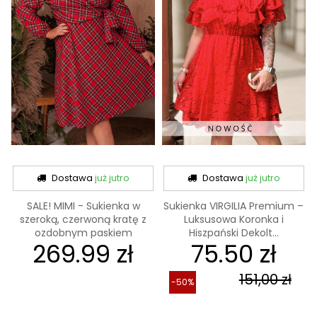
Dostawa
już jutro
Dostawa
już jutro
SALE! MIMI - Sukienka w
Sukienka VIRGILIA Premium –
szeroką, czerwoną kratę z
Luksusowa Koronka i
ozdobnym paskiem
Hiszpański Dekolt...
269.99 zł
75.50 zł
151,00 zł
-50%