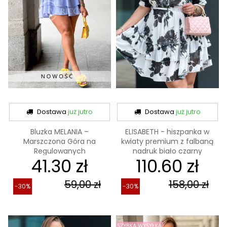
Dostawa
już jutro
Dostawa
już jutro
Bluzka MELANIA –
ELISABETH - hiszpanka w
Marszczona Góra na
kwiaty premium z falbaną
Regulowanych
nadruk biało czarny
41.30 zł
110.60 zł
Ramiączkach,...
59,00 zł
158,00 zł
-30%
-30%