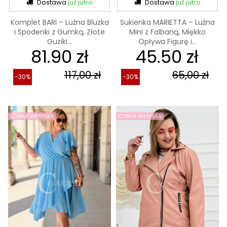
Dostawa
już jutro
Dostawa
już jutro
Komplet BARI – Luźna Bluzka
Sukienka MARIETTA – Luźna
i Spodenki z Gumką, Złote
Mini z Falbaną, Miękko
Guziki...
Opływa Figurę i...
81.90 zł
45.50 zł
117,00 zł
65,00 zł
-30%
-30%