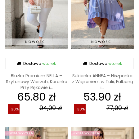
Dostawa
wtorek
Dostawa
wtorek
Bluzka Premium NELLA –
Sukienka ANNEA – Hiszpanka
Szyfonowy Wierzch, Koronka
z Wiązaniem w Talii, Falbaną
Przy Rękawie i...
i...
65.80 zł
53.90 zł
94,00 zł
77,00 zł
-30%
-30%