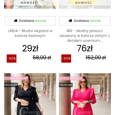
Dostawa
wtorek
Dostawa
wtorek
LINDA - Bluzka wiązana w
IRIS - Modny płaszcz
kolorze beżowym
wiosenny w kolorze żółtym z
detalem premium...
29zł
76zł
58,00 zł
152,00 zł
-50%
-50%