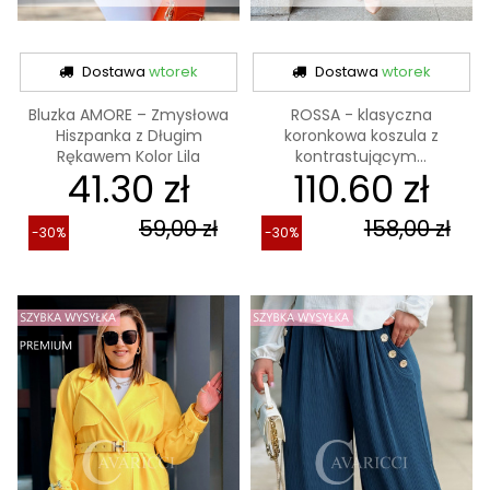
Dostawa
wtorek
Dostawa
wtorek
Bluzka AMORE – Zmysłowa
ROSSA - klasyczna
Hiszpanka z Długim
koronkowa koszula z
Rękawem Kolor Lila
kontrastującym...
41.30 zł
110.60 zł
59,00 zł
158,00 zł
-30%
-30%