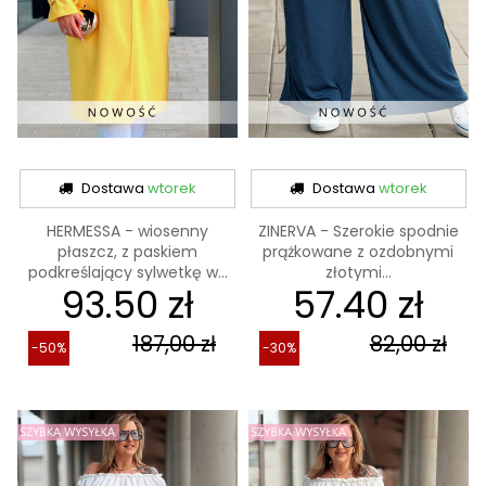
Dostawa
wtorek
Dostawa
wtorek
HERMESSA - wiosenny
ZINERVA - Szerokie spodnie
płaszcz, z paskiem
prążkowane z ozdobnymi
podkreślający sylwetkę w...
złotymi...
93.50 zł
57.40 zł
187,00 zł
82,00 zł
-50%
-30%