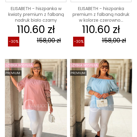
ELISABETH - hiszpanka w
ELISABETH - hiszpanka
kwiaty premium z falbaną
premium z falbaną nadruk
nadruk biało czarny
w kolorze czerowno...
110.60 zł
110.60 zł
158,00 zł
158,00 zł
-30%
-30%