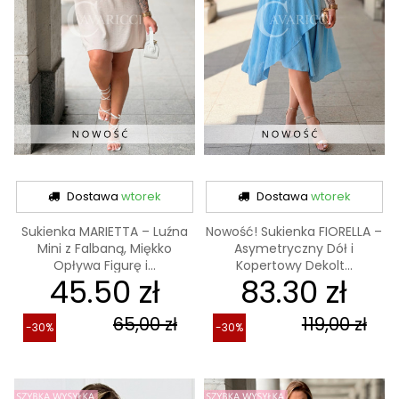
Dostawa
wtorek
Dostawa
wtorek
Sukienka MARIETTA – Luźna
Nowość! Sukienka FIORELLA –
Mini z Falbaną, Miękko
Asymetryczny Dół i
Opływa Figurę i...
Kopertowy Dekolt...
45.50 zł
83.30 zł
65,00 zł
119,00 zł
-30%
-30%