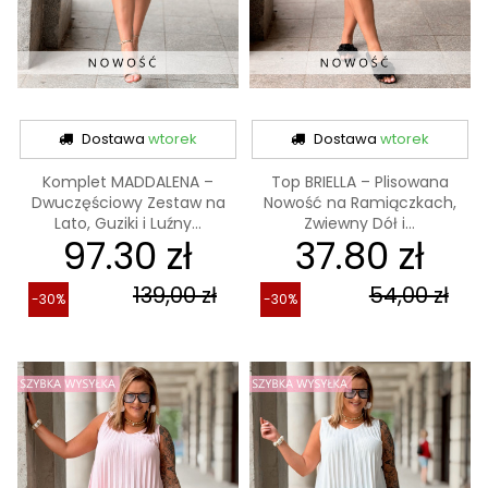
Dostawa
wtorek
Dostawa
wtorek
Komplet MADDALENA –
Top BRIELLA – Plisowana
Dwuczęściowy Zestaw na
Nowość na Ramiączkach,
Lato, Guziki i Luźny...
Zwiewny Dół i...
97.30 zł
37.80 zł
139,00 zł
54,00 zł
-30%
-30%