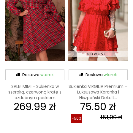
Dostawa
wtorek
Dostawa
wtorek
SALE! MIMI - Sukienka w
Sukienka VIRGILIA Premium –
szeroką, czerwoną kratę z
Luksusowa Koronka i
ozdobnym paskiem
Hiszpański Dekolt...
269.99 zł
75.50 zł
151,00 zł
-50%