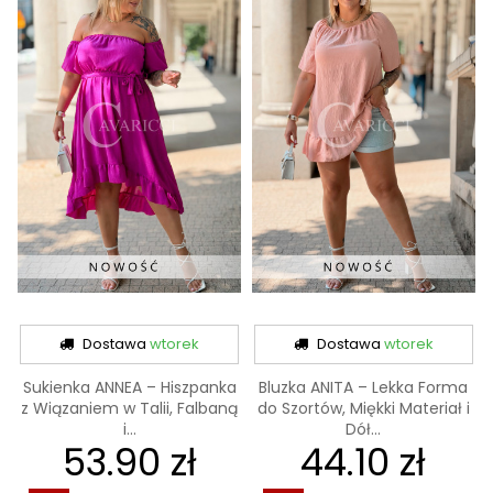
Dostawa
wtorek
Dostawa
wtorek
Sukienka ANNEA – Hiszpanka
Bluzka ANITA – Lekka Forma
z Wiązaniem w Talii, Falbaną
do Szortów, Miękki Materiał i
i...
Dół...
53.90 zł
44.10 zł