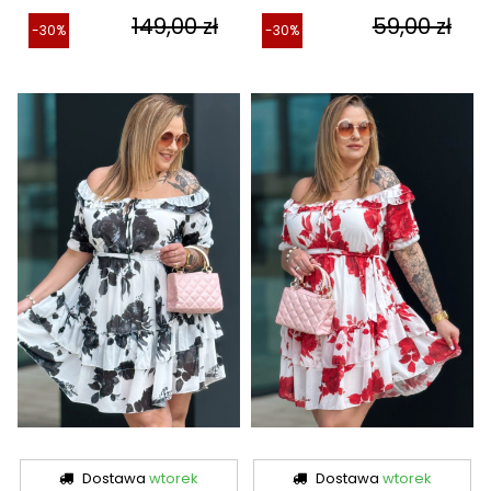
149,00 zł
59,00 zł
-30%
-30%
Dostawa
wtorek
Dostawa
wtorek