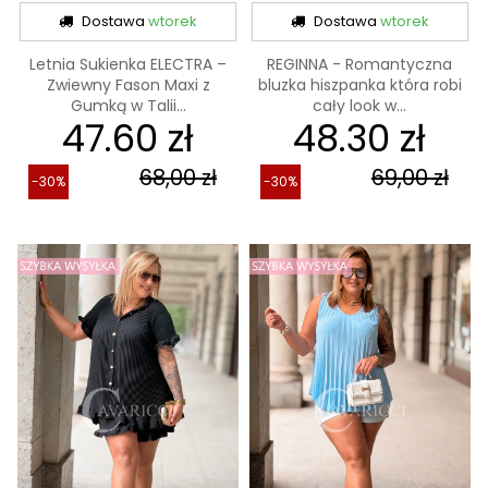
Dostawa
wtorek
Dostawa
wtorek
Letnia Sukienka ELECTRA –
REGINNA - Romantyczna
Zwiewny Fason Maxi z
bluzka hiszpanka która robi
Gumką w Talii...
cały look w...
47.60 zł
48.30 zł
68,00 zł
69,00 zł
-30%
-30%