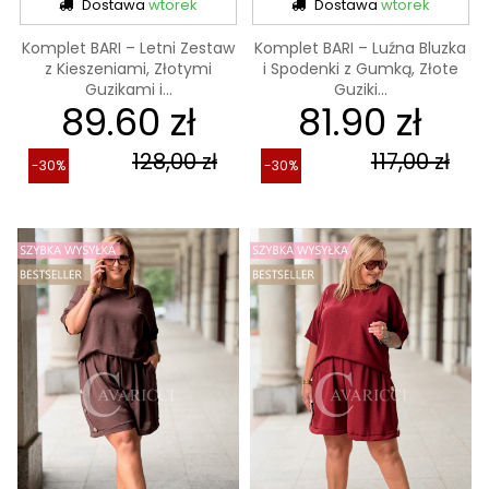
Dostawa
wtorek
Dostawa
wtorek
Komplet BARI – Letni Zestaw
Komplet BARI – Luźna Bluzka
z Kieszeniami, Złotymi
i Spodenki z Gumką, Złote
Guzikami i...
Guziki...
89.60 zł
81.90 zł
128,00 zł
117,00 zł
-30%
-30%