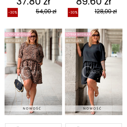
37.80 zł
89.60 zł
54,00 zł
128,00 zł
-30%
-30%