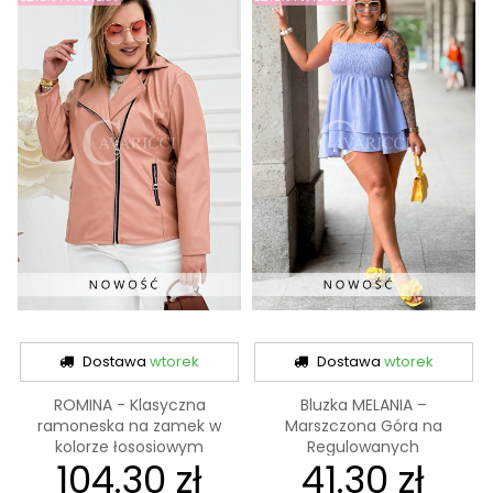
Dostawa
wtorek
Dostawa
wtorek
ROMINA - Klasyczna
Bluzka MELANIA –
ramoneska na zamek w
Marszczona Góra na
kolorze łososiowym
Regulowanych
104.30 zł
41.30 zł
Ramiączkach,...