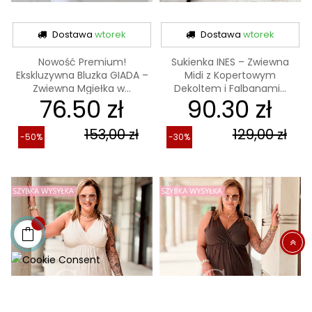
Dostawa
wtorek
Dostawa
wtorek
Nowość Premium!
Sukienka INES – Zwiewna
Ekskluzywna Bluzka GIADA –
Midi z Kopertowym
Zwiewna Mgiełka w...
Dekoltem i Falbanami...
76.50 zł
90.30 zł
153,00 zł
129,00 zł
-50%
-30%