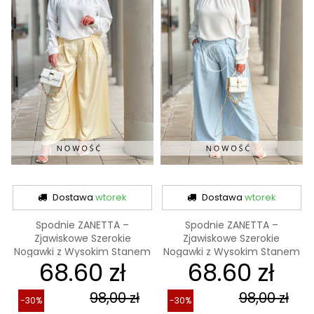
Dostawa
wtorek
Dostawa
wtorek
Spodnie ZANETTA –
Spodnie ZANETTA –
Zjawiskowe Szerokie
Zjawiskowe Szerokie
Nogawki z Wysokim Stanem
Nogawki z Wysokim Stanem
68.60 zł
68.60 zł
w...
w...
98,00 zł
98,00 zł
-30%
-30%