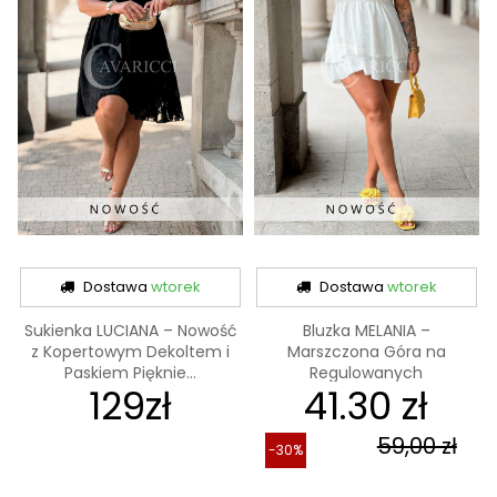
Dostawa
wtorek
Dostawa
wtorek
Sukienka LUCIANA – Nowość
Bluzka MELANIA –
z Kopertowym Dekoltem i
Marszczona Góra na
Paskiem Pięknie...
Regulowanych
129zł
41.30 zł
Ramiączkach,...
59,00 zł
-30%