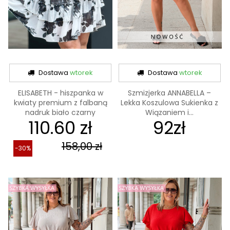
Dostawa
wtorek
Dostawa
wtorek
ELISABETH - hiszpanka w
Szmizjerka ANNABELLA –
kwiaty premium z falbaną
Lekka Koszulowa Sukienka z
nadruk biało czarny
Wiązaniem i...
110.60 zł
92zł
158,00 zł
-30%