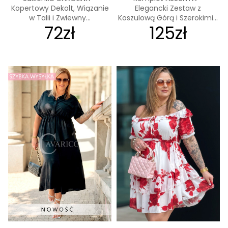
Kopertowy Dekolt, Wiązanie
Elegancki Zestaw z
w Talii i Zwiewny...
Koszulową Górą i Szerokimi...
72zł
125zł