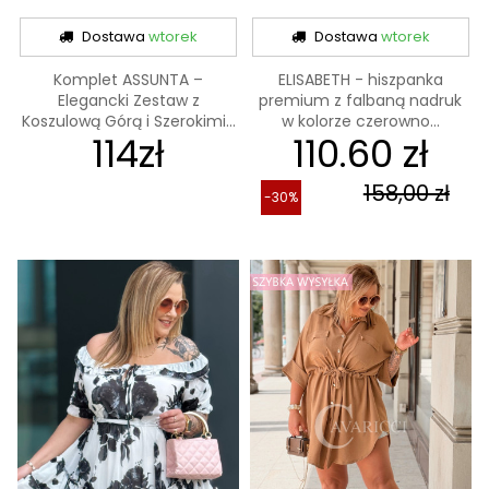
Dostawa
wtorek
Dostawa
wtorek
Komplet ASSUNTA –
ELISABETH - hiszpanka
Elegancki Zestaw z
premium z falbaną nadruk
Koszulową Górą i Szerokimi...
w kolorze czerowno...
114zł
110.60 zł
158,00 zł
-30%