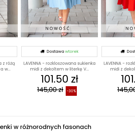
Dostawa
wtorek
Dos
 z różą
LAVENNA - rozkloszowana sukienka
LAVENNA - roz
 w...
midi z dekoltem w literkę V...
midi z dekol
101.50 zł
101
145,00 zł
145,00
-30%
enki w różnorodnych fasonach