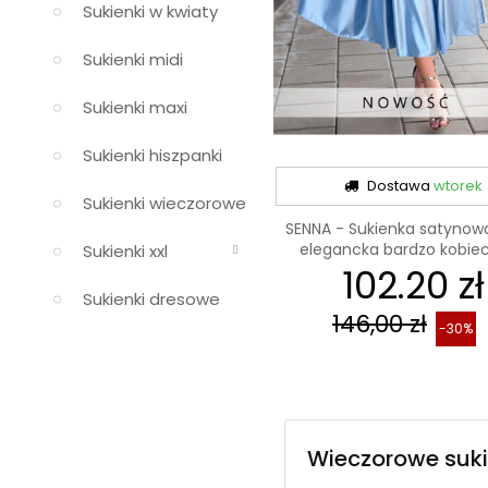
Sukienki w kwiaty
Sukienki midi
Sukienki maxi
Sukienki hiszpanki
Dostawa
wtorek
Sukienki wieczorowe
SENNA - Sukienka satynowa
elegancka bardzo kobieca
Sukienki xxl
102.20 zł
Sukienki dresowe
146,00 zł
-30%
Wieczorowe suki