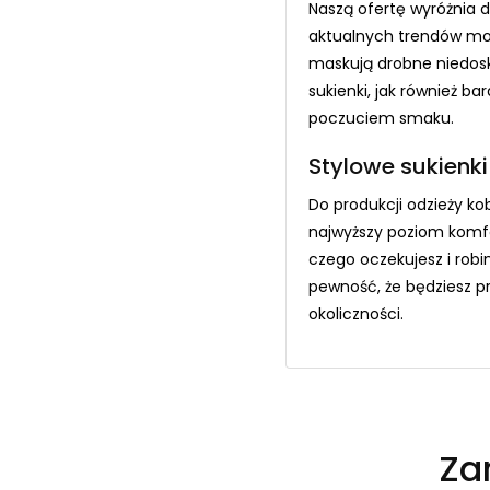
Naszą ofertę wyróżnia 
aktualnych trendów mod
maskują drobne niedosko
sukienki, jak również 
poczuciem smaku.
Stylowe sukienk
Do produkcji odzieży k
najwyższy poziom komfo
czego oczekujesz i rob
pewność, że będziesz p
okoliczności.
Zar