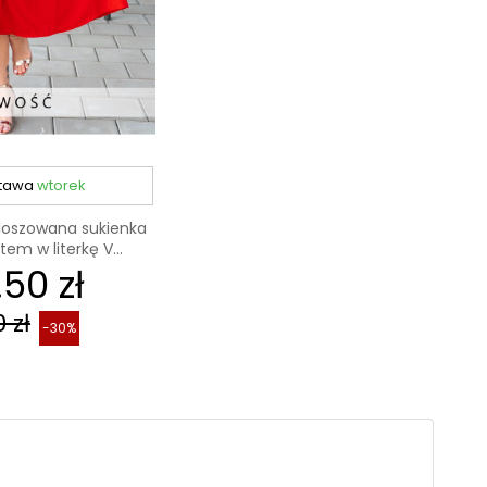
tawa
wtorek
kloszowana sukienka
tem w literkę V...
.50 zł
 zł
-30%