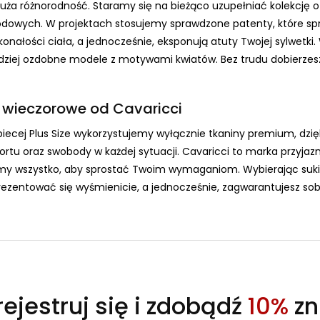
duża różnorodność. Staramy się na bieżąco uzupełniać kolekcję 
owych. W projektach stosujemy sprawdzone patenty, które spraw
nałości ciała, a jednocześnie, eksponują atuty Twojej sylwetki. W
bardziej ozdobne modele z motywami kwiatów. Bez trudu dobierz
i wieczorowe od Cavaricci
obiecej Plus Size wykorzystujemy wyłącznie tkaniny premium, dz
rtu oraz swobody w każdej sytuacji. Cavaricci to marka przyjaz
imy wszystko, aby sprostać Twoim wymaganiom. Wybierając sukie
rezentować się wyśmienicie, a jednocześnie, zagwarantujesz so
ejestruj się i zdobądź
10%
zn