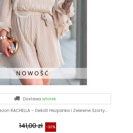
Dostawa
wtorek
zon RACHELLA – Dekolt Hiszpanka i Zwiewne Szorty...
141,00 zł
-30%