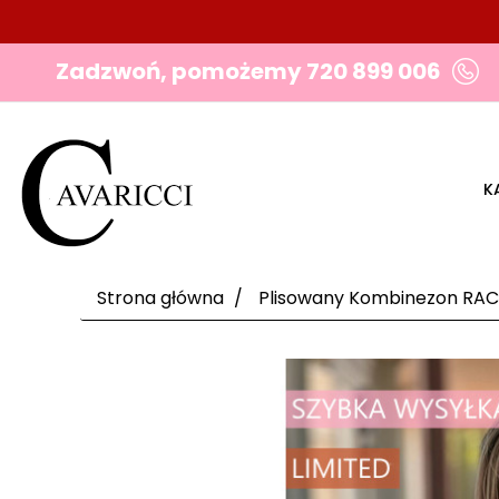
Zadzwoń, pomożemy
720 899 006
K
Strona główna
Plisowany Kombinezon RACH