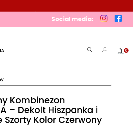
Social media:
IA
0
ny
ny Kombinezon
A – Dekolt Hiszpanka i
 Szorty Kolor Czerwony