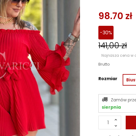
98.70 zł
30%
141,00 zł
Najniższa cena w o
Brutto
Rozmiar
Bius
Zamów prz
sierpnia