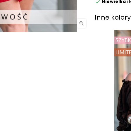
Niewielka il

Inne kolor
