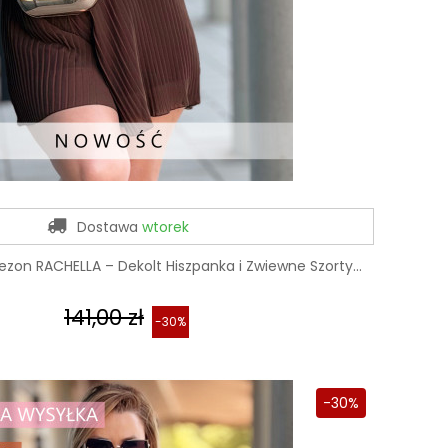
Dostawa
wtorek
zon RACHELLA – Dekolt Hiszpanka i Zwiewne Szorty...
141,00 zł
-30%
-30%