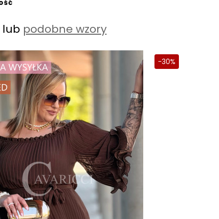
ość
y lub
podobne wzory
-30%