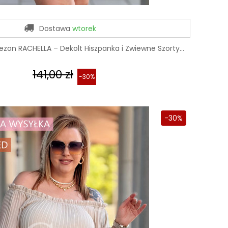
Dostawa
wtorek
zon RACHELLA – Dekolt Hiszpanka i Zwiewne Szorty...
141,00 zł
-30%
-30%