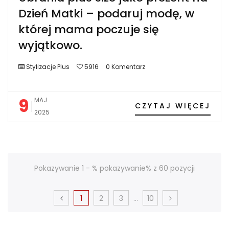
Dzień Matki – podaruj modę, w
której mama poczuje się
wyjątkowo.
Stylizacje Plus
5916
0 Komentarz
9
MAJ
CZYTAJ WIĘCEJ
2025
Pokazywanie 1 - % pokazywanie% z 60 pozycji
1
2
3
...
10