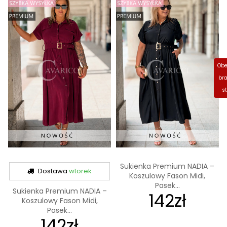
Obe
bra
s
Sukienka Premium NADIA –
Dostawa
wtorek
Koszulowy Fason Midi,
Pasek...
Sukienka Premium NADIA –
142zł
Koszulowy Fason Midi,
Pasek...
142zł