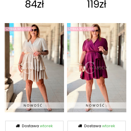
84zł
119zł
Dostawa
wtorek
Dostawa
wtorek