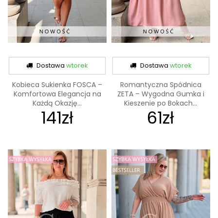
Dostawa
wtorek
Dostawa
wtorek
Kobieca Sukienka FOSCA –
Romantyczna Spódnica
Komfortowa Elegancja na
ZETA – Wygodna Gumka i
Każdą Okazję...
Kieszenie po Bokach...
141zł
61zł