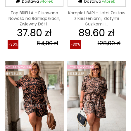
Dostawa
wtorek
Dostawa
wtorek
Top BRIELLA – Plisowana
Komplet BARI – Letni Zestaw
Nowość na Ramiączkach,
z Kieszeniami, Złotymi
Zwiewny Dół i...
Guzikami i...
37.80 zł
89.60 zł
54,00 zł
128,00 zł
-30%
-30%