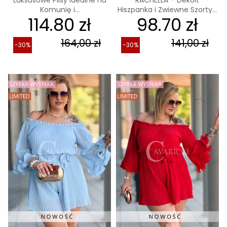
Komunię i...
Hiszpanka i Zwiewne Szorty...
114.80 zł
98.70 zł
164,00 zł
141,00 zł
-30%
-30%