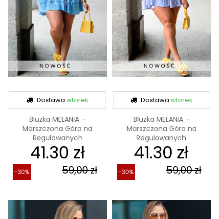
Dostawa
wtorek
Dostawa
wtorek
Bluzka MELANIA –
Bluzka MELANIA –
Marszczona Góra na
Marszczona Góra na
Regulowanych
Regulowanych
41.30 zł
41.30 zł
Ramiączkach,...
Ramiączkach,...
59,00 zł
59,00 zł
-30%
-30%