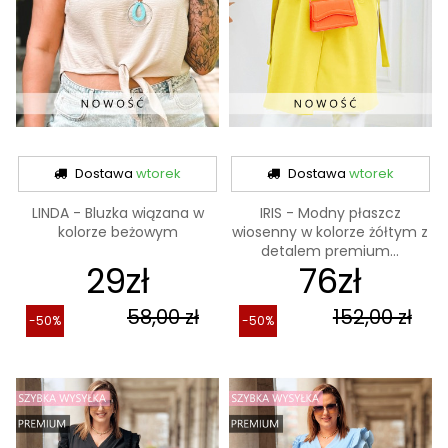
Dostawa
wtorek
Dostawa
wtorek
LINDA - Bluzka wiązana w
IRIS - Modny płaszcz
kolorze beżowym
wiosenny w kolorze żółtym z
detalem premium...
29zł
76zł
58,00 zł
152,00 zł
-50%
-50%