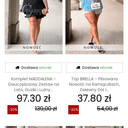
Dostawa
wtorek
Dostawa
wtorek
Komplet MADDALENA –
Top BRIELLA – Plisowana
Dwuczęściowy Zestaw na
Nowość na Ramiączkach,
Lato, Guziki i Luźny...
Zwiewny Dół i...
97.30 zł
37.80 zł
139,00 zł
54,00 zł
-30%
-30%