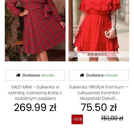
Dostawa
wtorek
Dostawa
wtorek
SALE! MIMI - Sukienka w
Sukienka VIRGILIA Premium –
szeroką, czerwoną kratę z
Luksusowa Koronka i
ozdobnym paskiem
Hiszpański Dekolt...
269.99 zł
75.50 zł
151,00 zł
-50%