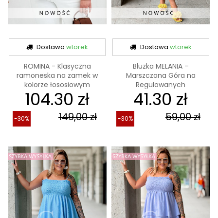
Dostawa
wtorek
Dostawa
wtorek
ROMINA - Klasyczna
Bluzka MELANIA –
ramoneska na zamek w
Marszczona Góra na
kolorze łososiowym
Regulowanych
104.30 zł
41.30 zł
Ramiączkach,...
149,00 zł
59,00 zł
-30%
-30%