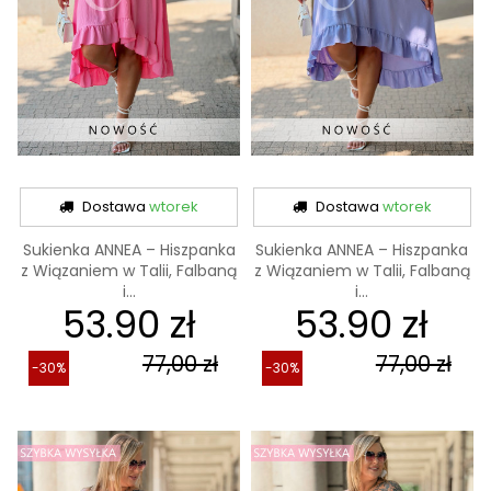
Dostawa
wtorek
Dostawa
wtorek
Sukienka ANNEA – Hiszpanka
Sukienka ANNEA – Hiszpanka
z Wiązaniem w Talii, Falbaną
z Wiązaniem w Talii, Falbaną
i...
i...
53.90 zł
53.90 zł
77,00 zł
77,00 zł
-30%
-30%