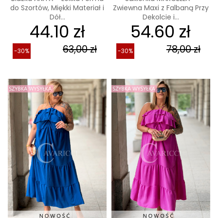
do Szortów, Miękki Materiał i
Zwiewna Maxi z Falbaną Przy
Dół...
Dekolcie i...
44.10 zł
54.60 zł
63,00 zł
78,00 zł
-30%
-30%