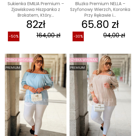
Sukienka EMILIA Premium –
Bluzka Premium NELLA –
Zjawiskowa Hiszpanka z
Szyfonowy Wierzch, Koronka
Brokatem, Który...
Przy Rękawie i...
82zł
65.80 zł
164,00 zł
94,00 zł
-50%
-30%