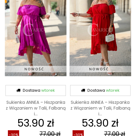
Dostawa
wtorek
Dostawa
wtorek
Sukienka ANNEA – Hiszpanka
Sukienka ANNEA – Hiszpanka
z Wiązaniem w Talii, Falbaną
z Wiązaniem w Talii, Falbaną
i...
i...
53.90 zł
53.90 zł
77,00 zł
77,00 zł
-30%
-30%