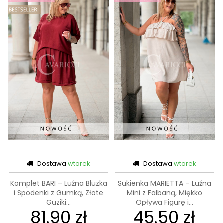
Dostawa
wtorek
Dostawa
wtorek
Komplet BARI – Luźna Bluzka
Sukienka MARIETTA – Luźna
i Spodenki z Gumką, Złote
Mini z Falbaną, Miękko
Guziki...
Opływa Figurę i...
81.90 zł
45.50 zł