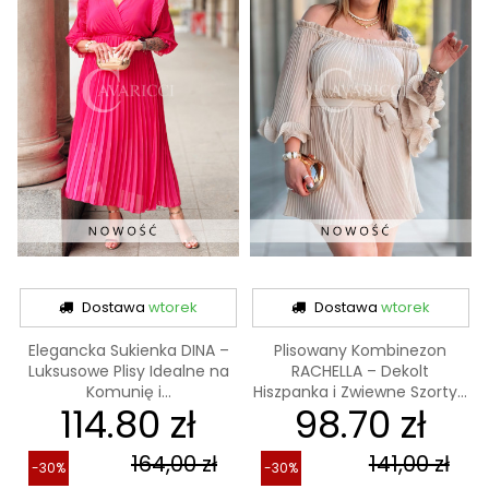
Dostawa
wtorek
Dostawa
wtorek
Elegancka Sukienka DINA –
Plisowany Kombinezon
Luksusowe Plisy Idealne na
RACHELLA – Dekolt
Komunię i...
Hiszpanka i Zwiewne Szorty...
114.80 zł
98.70 zł
164,00 zł
141,00 zł
-30%
-30%