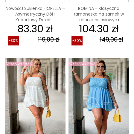
Nowość! Sukienka FIORELLA –
ROMINA - Klasyczna
Asymetryczny Dół i
ramoneska na zamek w
Kopertowy Dekolt...
kolorze łososiowym
83.30 zł
104.30 zł
119,00 zł
149,00 zł
-30%
-30%