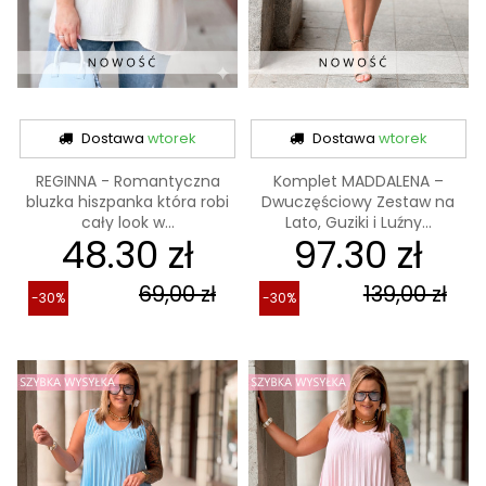
Dostawa
wtorek
Dostawa
wtorek
REGINNA - Romantyczna
Komplet MADDALENA –
bluzka hiszpanka która robi
Dwuczęściowy Zestaw na
cały look w...
Lato, Guziki i Luźny...
48.30 zł
97.30 zł
69,00 zł
139,00 zł
-30%
-30%