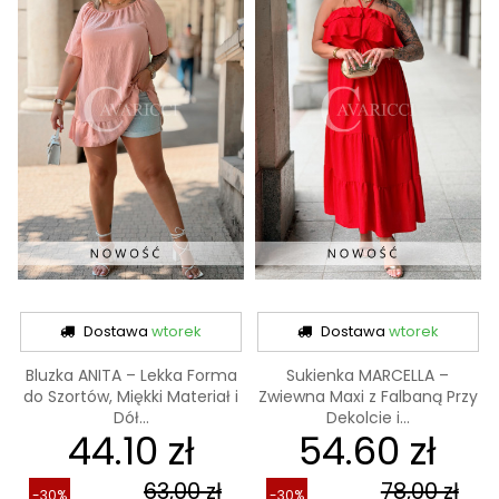
Dostawa
wtorek
Dostawa
wtorek
Bluzka ANITA – Lekka Forma
Sukienka MARCELLA –
do Szortów, Miękki Materiał i
Zwiewna Maxi z Falbaną Przy
Dół...
Dekolcie i...
44.10 zł
54.60 zł
63,00 zł
78,00 zł
-30%
-30%