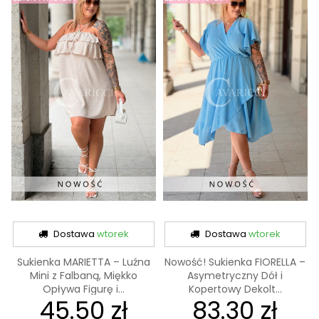
Dostawa
wtorek
Dostawa
wtorek
Sukienka MARIETTA – Luźna
Nowość! Sukienka FIORELLA –
Mini z Falbaną, Miękko
Asymetryczny Dół i
Opływa Figurę i...
Kopertowy Dekolt...
45.50 zł
83.30 zł