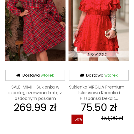
Dostawa
wtorek
Dostawa
wtorek
SALE! MIMI - Sukienka w
Sukienka VIRGILIA Premium –
szeroką, czerwoną kratę z
Luksusowa Koronka i
ozdobnym paskiem
Hiszpański Dekolt...
269.99 zł
75.50 zł
151,00 zł
-50%