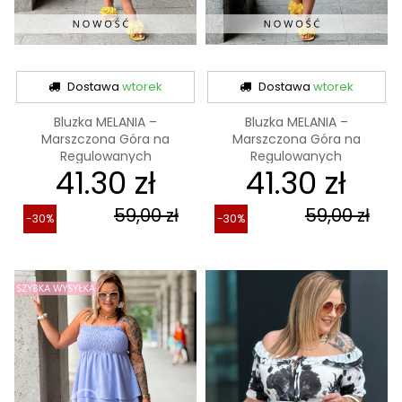
Dostawa
wtorek
Dostawa
wtorek
Bluzka MELANIA –
Bluzka MELANIA –
Marszczona Góra na
Marszczona Góra na
Regulowanych
Regulowanych
41.30 zł
41.30 zł
Ramiączkach,...
Ramiączkach,...
59,00 zł
59,00 zł
-30%
-30%