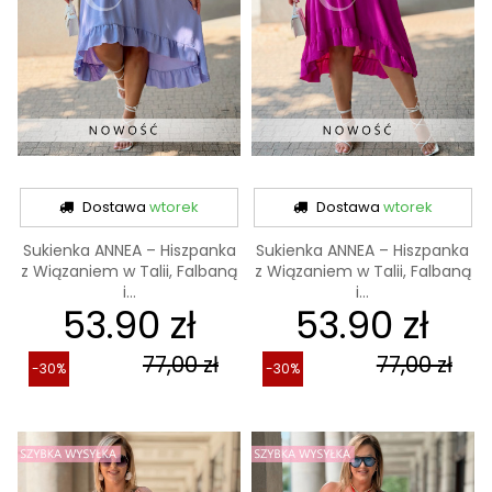
Dostawa
wtorek
Dostawa
wtorek
Sukienka ANNEA – Hiszpanka
Sukienka ANNEA – Hiszpanka
z Wiązaniem w Talii, Falbaną
z Wiązaniem w Talii, Falbaną
i...
i...
53.90 zł
53.90 zł
77,00 zł
77,00 zł
-30%
-30%