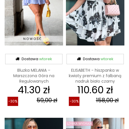
Dostawa
wtorek
Dostawa
wtorek
Bluzka MELANIA –
ELISABETH - hiszpanka w
Marszczona Góra na
kwiaty premium z falbaną
Regulowanych
nadruk biało czarny
41.30 zł
110.60 zł
Ramiączkach,...
59,00 zł
158,00 zł
-30%
-30%