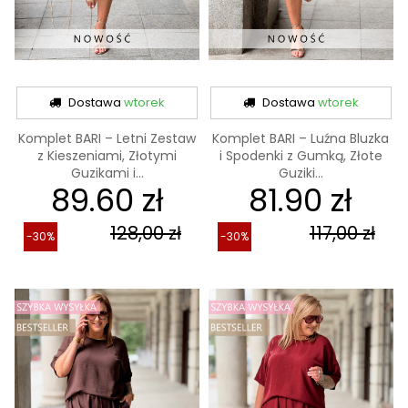
Dostawa
wtorek
Dostawa
wtorek
Komplet BARI – Letni Zestaw
Komplet BARI – Luźna Bluzka
z Kieszeniami, Złotymi
i Spodenki z Gumką, Złote
Guzikami i...
Guziki...
89.60 zł
81.90 zł
128,00 zł
117,00 zł
-30%
-30%