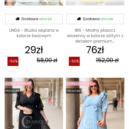
Dostawa
wtorek
Dostawa
wtorek
LINDA - Bluzka wiązana w
IRIS - Modny płaszcz
kolorze beżowym
wiosenny w kolorze żółtym z
detalem premium...
29zł
76zł
58,00 zł
152,00 zł
-50%
-50%