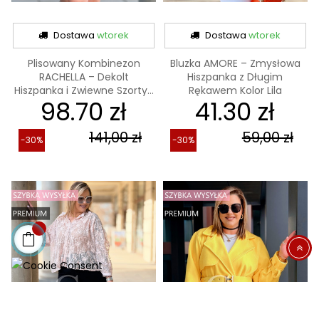
Dostawa
wtorek
Dostawa
wtorek
Plisowany Kombinezon
Bluzka AMORE – Zmysłowa
RACHELLA – Dekolt
Hiszpanka z Długim
Hiszpanka i Zwiewne Szorty...
Rękawem Kolor Lila
98.70 zł
41.30 zł
141,00 zł
59,00 zł
-30%
-30%