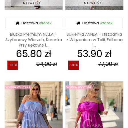
Dostawa
wtorek
Dostawa
wtorek
Bluzka Premium NELLA –
Sukienka ANNEA – Hiszpanka
Szyfonowy Wierzch, Koronka
z Wiązaniem w Talii, Falbaną
Przy Rękawie i...
i...
65.80 zł
53.90 zł
94,00 zł
77,00 zł
-30%
-30%