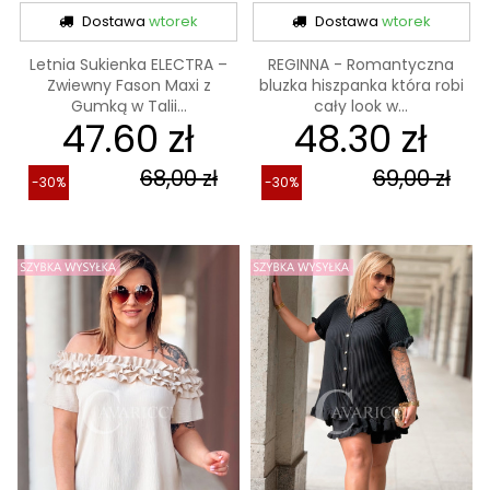
Dostawa
wtorek
Dostawa
wtorek
Letnia Sukienka ELECTRA –
REGINNA - Romantyczna
Zwiewny Fason Maxi z
bluzka hiszpanka która robi
Gumką w Talii...
cały look w...
47.60 zł
48.30 zł
68,00 zł
69,00 zł
-30%
-30%