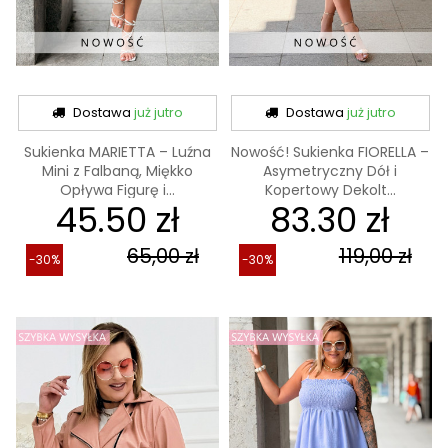
Dostawa
już jutro
Dostawa
już jutro
Sukienka MARIETTA – Luźna
Nowość! Sukienka FIORELLA –
Mini z Falbaną, Miękko
Asymetryczny Dół i
Opływa Figurę i...
Kopertowy Dekolt...
45.50 zł
83.30 zł
65,00 zł
119,00 zł
-30%
-30%