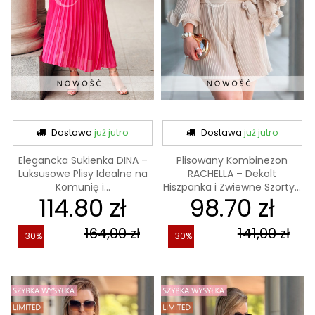
Dostawa
już jutro
Dostawa
już jutro
Elegancka Sukienka DINA –
Plisowany Kombinezon
Luksusowe Plisy Idealne na
RACHELLA – Dekolt
Komunię i...
Hiszpanka i Zwiewne Szorty...
114.80 zł
98.70 zł
164,00 zł
141,00 zł
-30%
-30%