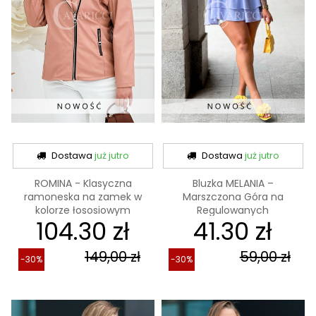
Dostawa
już jutro
Dostawa
już jutro
ROMINA - Klasyczna
Bluzka MELANIA –
ramoneska na zamek w
Marszczona Góra na
kolorze łososiowym
Regulowanych
104.30 zł
41.30 zł
Ramiączkach,...
149,00 zł
59,00 zł
-30%
-30%