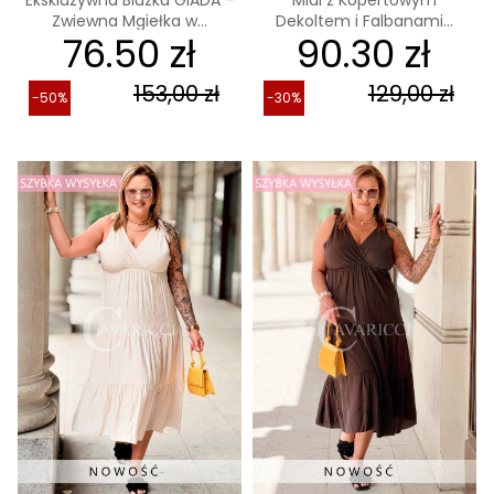
Zwiewna Mgiełka w...
Dekoltem i Falbanami...
76.50 zł
90.30 zł
153,00 zł
129,00 zł
-50%
-30%