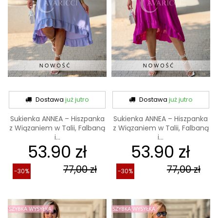
Dostawa
już jutro
Dostawa
już jutro
Sukienka ANNEA – Hiszpanka
Sukienka ANNEA – Hiszpanka
z Wiązaniem w Talii, Falbaną
z Wiązaniem w Talii, Falbaną
i...
i...
53.90 zł
53.90 zł
77,00 zł
77,00 zł
-30%
-30%