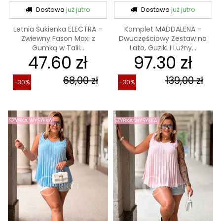
Dostawa
już jutro
Dostawa
już jutro
Letnia Sukienka ELECTRA –
Komplet MADDALENA –
Zwiewny Fason Maxi z
Dwuczęściowy Zestaw na
Gumką w Talii...
Lato, Guziki i Luźny...
47.60 zł
97.30 zł
68,00 zł
139,00 zł
-30%
-30%