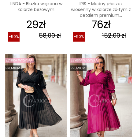
LINDA - Bluzka wiązana w
IRIS - Modny płaszcz
kolorze beżowym
wiosenny w kolorze żółtym z
detalem premium...
29zł
76zł
58,00 zł
152,00 zł
-50%
-50%