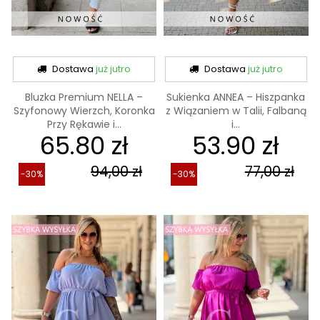
Dostawa
już jutro
Dostawa
już jutro
Bluzka Premium NELLA –
Sukienka ANNEA – Hiszpanka
Szyfonowy Wierzch, Koronka
z Wiązaniem w Talii, Falbaną
Przy Rękawie i...
i...
65.80 zł
53.90 zł
94,00 zł
77,00 zł
-30%
-30%