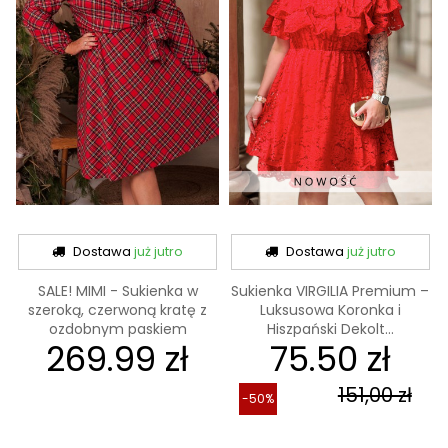
Dostawa
już jutro
Dostawa
już jutro
SALE! MIMI - Sukienka w
Sukienka VIRGILIA Premium –
szeroką, czerwoną kratę z
Luksusowa Koronka i
ozdobnym paskiem
Hiszpański Dekolt...
269.99 zł
75.50 zł
151,00 zł
-50%