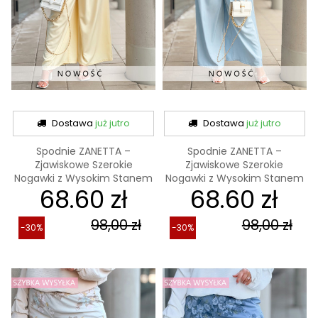
Dostawa
już jutro
Dostawa
już jutro
Spodnie ZANETTA –
Spodnie ZANETTA –
Zjawiskowe Szerokie
Zjawiskowe Szerokie
Nogawki z Wysokim Stanem
Nogawki z Wysokim Stanem
68.60 zł
68.60 zł
w...
w...
98,00 zł
98,00 zł
-30%
-30%