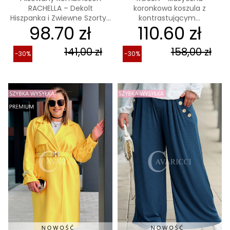
RACHELLA – Dekolt
koronkowa koszula z
Hiszpanka i Zwiewne Szorty...
kontrastującym...
98.70 zł
110.60 zł
141,00 zł
158,00 zł
-30%
-30%