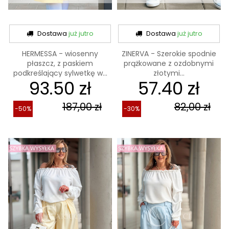
Dostawa
już jutro
Dostawa
już jutro
HERMESSA - wiosenny
ZINERVA - Szerokie spodnie
płaszcz, z paskiem
prążkowane z ozdobnymi
podkreślający sylwetkę w...
złotymi...
93.50 zł
57.40 zł
187,00 zł
82,00 zł
-50%
-30%