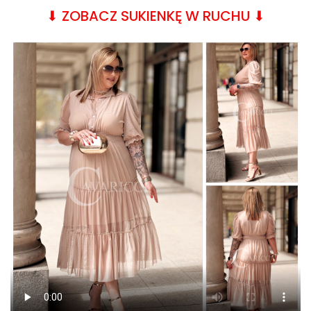
⬇︎ ZOBACZ SUKIENKĘ W RUCHU ⬇︎