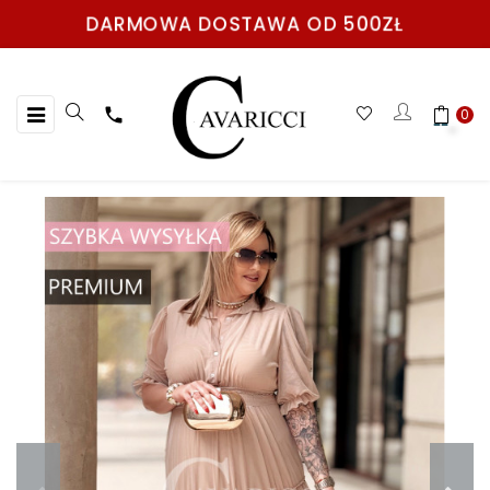
DARMOWA DOSTAWA OD 500ZŁ
Toggle
☰

0
navigation