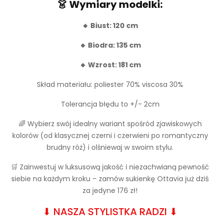
Wymiary modelki:
👗
Biust: 120 cm
🔸
Biodra: 135 cm
🔸
Wzrost: 181 cm
🔸
Skład materiału: poliester 70% viscosa 30%
Tolerancja błędu to +/- 2cm
🌈 Wybierz swój idealny wariant spośród zjawiskowych
kolorów (od klasycznej czerni i czerwieni po romantyczny
brudny róż) i olśniewaj w swoim stylu.
🛒 Zainwestuj w luksusową jakość i niezachwianą pewność
siebie na każdym kroku – zamów sukienkę Ottavia już dziś
za jedyne 176 zł!
⬇︎ NASZA STYLISTKA RADZI ⬇︎