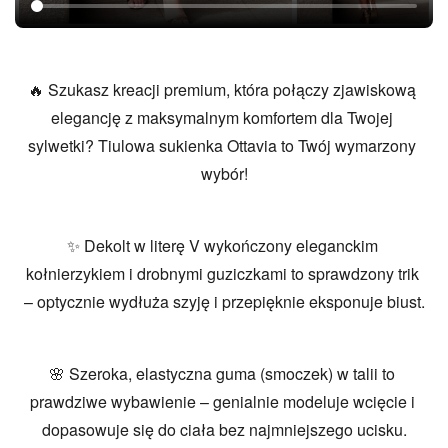
Treść
🔥 Szukasz kreacji premium, która połączy zjawiskową 
wiadomości
elegancję z maksymalnym komfortem dla Twojej 
Gemini
sylwetki? Tiulowa sukienka Ottavia to Twój wymarzony 
wybór!
✨ Dekolt w literę V wykończony eleganckim 
kołnierzykiem i drobnymi guziczkami to sprawdzony trik 
– optycznie wydłuża szyję i przepięknie eksponuje biust.
🌸 Szeroka, elastyczna guma (smoczek) w talii to 
prawdziwe wybawienie – genialnie modeluje wcięcie i 
dopasowuje się do ciała bez najmniejszego ucisku.