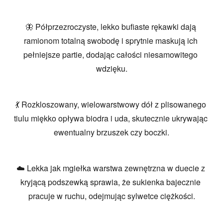
🦋 Półprzezroczyste, lekko bufiaste rękawki dają 
ramionom totalną swobodę i sprytnie maskują ich 
pełniejsze partie, dodając całości niesamowitego 
wdzięku.
💃 Rozkloszowany, wielowarstwowy dół z plisowanego 
tiulu miękko opływa biodra i uda, skutecznie ukrywając 
ewentualny brzuszek czy boczki.
☁️ Lekka jak mgiełka warstwa zewnętrzna w duecie z 
kryjącą podszewką sprawia, że sukienka bajecznie 
pracuje w ruchu, odejmując sylwetce ciężkości.