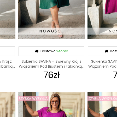
Dostawa
wtorek
Dos
 Krój z
Sukienka SAVINA – Zwiewny Krój z
Sukienka SAVI
banką...
Wiązaniem Pod Biustem i Falbanką...
Wiązaniem Pod B
76zł
7