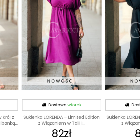
Dostawa
wtorek
Dos
 Krój z
Sukienka LORENDA – Limited Edition
Sukienka LOREN
banką...
z Wiązaniem w Talii i...
z Wiązani
82zł
8