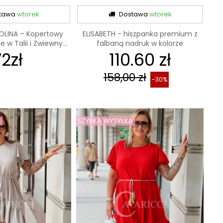
tawa
wtorek
Dostawa
wtorek
OLINA – Kopertowy
ELISABETH - hiszpanka premium z
 w Talii i Zwiewny...
falbaną nadruk w kolorze
72zł
110.60 zł
czerowno...
158,00 zł
-30%