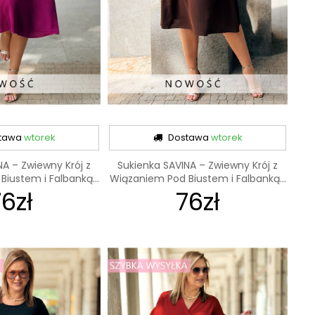
tawa
wtorek
Dostawa
wtorek
NA – Zwiewny Krój z
Sukienka SAVINA – Zwiewny Krój z
iustem i Falbanką...
Wiązaniem Pod Biustem i Falbanką...
6zł
76zł