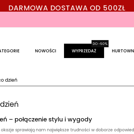
DARMOWA DOSTAWA OD 500ZŁ
ATEGORIE
NOWOŚCI
WYPRZEDAŻ
HURTOWN
co dzień
 dzień
ień – połączenie stylu i wygody
 okazje sprawiają nam największe trudności w doborze odpowiedn