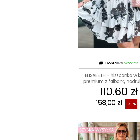
Dostawa
wtorek
ELISABETH - hiszpanka w 
premium z falbaną nadruk
110.60 zł
czarny
158,00 zł
-30%