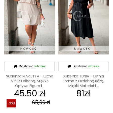
Dostawa
wtorek
Dostawa
wtorek
Sukienka MARIETTA – Luźna
Sukienka TUNIA – Letnia
Mini z Falbaną, Miękko
Forma z Ozdobną Różą,
Opływa Figurę i...
Miękki Materiał i...
45.50 zł
81zł
65,00 zł
-30%