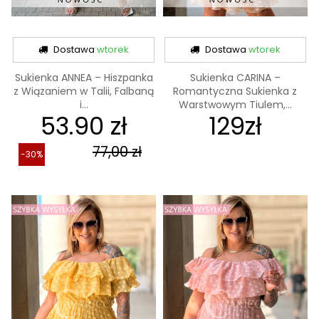
Dostawa
wtorek
Dostawa
wtorek
Sukienka ANNEA – Hiszpanka
Sukienka CARINA –
z Wiązaniem w Talii, Falbaną
Romantyczna Sukienka z
i...
Warstwowym Tiulem,...
53.90 zł
129zł
77,00 zł
-30%