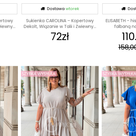
Dostawa
wtorek
Dos
ertowy
Sukienka CAROLINA – Kopertowy
ELISABETH - h
iewny...
Dekolt, Wiązanie w Talii i Zwiewny...
falbaną n
72zł
110
cze
158,00