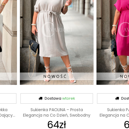
Dostawa
wtorek
Dos
ekka
Sukienka PAOLINA – Prosta
Sukienka P
ający...
Elegancja na Co Dzień, Swobodny
Elegancja na 
64zł
Krój i...
6
K