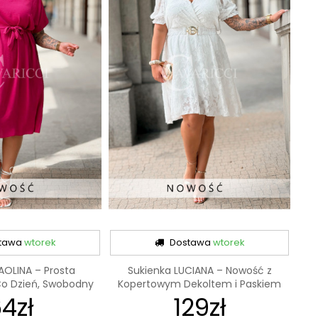
tawa
wtorek
Dostawa
wtorek
AOLINA – Prosta
Sukienka LUCIANA – Nowość z
Co Dzień, Swobodny
Kopertowym Dekoltem i Paskiem
4zł
rój i...
129zł
Pięknie...