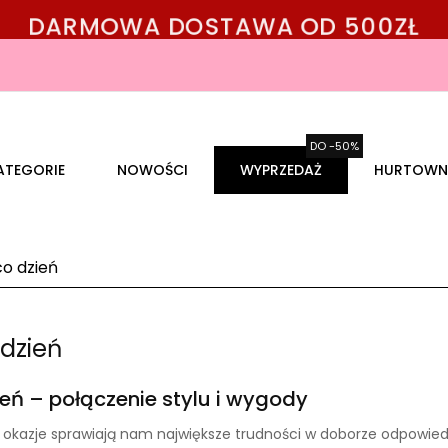
DARMOWA DOSTAWA OD 500ZŁ
ATEGORIE
NOWOŚCI
WYPRZEDAŻ
HURTOWN
co dzień
 dzień
ień – połączenie stylu i wygody
 okazje sprawiają nam największe trudności w doborze odpowiedn