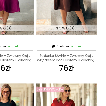
tawa
wtorek
Dostawa
wtorek
NA – Zwiewny Krój z
Sukienka SAVINA – Zwiewny Krój z
iustem i Falbanką...
Wiązaniem Pod Biustem i Falbanką...
6zł
76zł