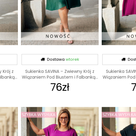
Dostawa
wtorek
Dos
 Krój z
Sukienka SAVINA – Zwiewny Krój z
Sukienka SAVI
banką...
Wiązaniem Pod Biustem i Falbanką...
Wiązaniem Pod B
76zł
7