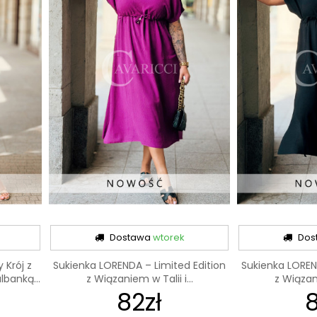
Dostawa
wtorek
Dos
 Krój z
Sukienka LORENDA – Limited Edition
Sukienka LOREN
banką...
z Wiązaniem w Talii i...
z Wiązani
82zł
8