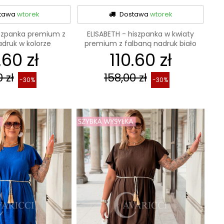
tawa
wtorek
Dostawa
wtorek
iszpanka premium z
ELISABETH - hiszpanka w kwiaty
adruk w kolorze
premium z falbaną nadruk biało
.60 zł
rowno...
110.60 zł
czarny
 zł
158,00 zł
-30%
-30%