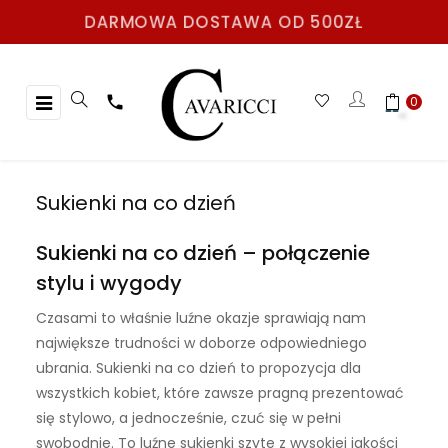
DARMOWA DOSTAWA OD 500ZŁ
Toggle
☰

0
navigation
Sukienki na co dzień
Sukienki na co dzień – połączenie
stylu i wygody
Czasami to właśnie luźne okazje sprawiają nam
największe trudności w doborze odpowiedniego
ubrania. Sukienki na co dzień to propozycja dla
wszystkich kobiet, które zawsze pragną prezentować
się stylowo, a jednocześnie, czuć się w pełni
swobodnie. To luźne sukienki szyte z wysokiej jakości