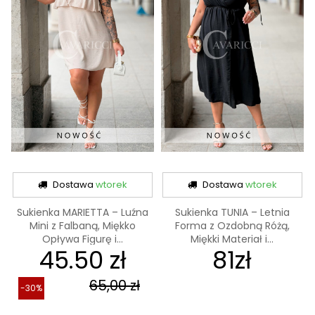
Dostawa
wtorek
Dostawa
wtorek
Sukienka MARIETTA – Luźna
Sukienka TUNIA – Letnia
Mini z Falbaną, Miękko
Forma z Ozdobną Różą,
Opływa Figurę i...
Miękki Materiał i...
45.50 zł
81zł
65,00 zł
-30%