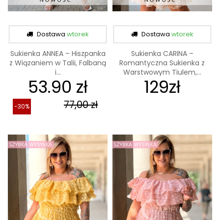
Dostawa
wtorek
Dostawa
wtorek
Sukienka ANNEA – Hiszpanka
Sukienka CARINA –
z Wiązaniem w Talii, Falbaną
Romantyczna Sukienka z
i...
Warstwowym Tiulem,...
53.90 zł
129zł
77,00 zł
-30%