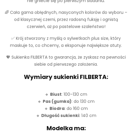
nie gniecie się po pierwszym siadaniu.
🌈 Cała gama obłędnych, nasyconych kolorów do wyboru –
od klasycznej czerni, przez radosną fuksję i ognistą
czerwień, aż po pastelowe szaleństwo!
✅ Krój stworzony z myślą o sylwetkach plus size, który
maskuje to, co chcemy, a eksponuje największe atuty.
💖 Sukienka FILBERTA to gwarancja, że zyskasz na pewności
siebie od pierwszego założenia.
Wymiary sukienki FILBERTA:
🔹
Biust
: 100–130 cm
🔹
Pas (gumka)
: do 130 cm
🔹
Biodra
: do 160 cm
🔹
Długość sukienki
: 140 cm
Modelka ma: