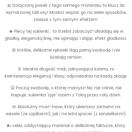
🎀 Dołączony pasek z tego samego materiału to klucz do
wymarzonej talii osy! Możesz wiązać go na wiele sposobów,
zawsze z tym samym efektem.
🔥 Plecy tej sukienki... to trzeba zobaczyć! Układają się w
gładką, elegancką linię, nie opinając i dając efekt gładkości.
🦋 Krótkie, delikatne rękawki dają pełną swobodę i nie
ściskają ramion.
👗 Idealna długość midi, zakrywająca kolana, to
kwintesencja elegancji i klasy, odpowiednia na każdą okazję.
🤫 Poczuj swobodę, o której marzysz! Nic nie ciśnie, nie
krępuje, sukienka 'żyje' razem z Tobą przez cały dzień.
👜 Absolutny must-have, który ubierzesz zarówno na
wesele (ze szpilkami!), jak i na letni spacer (z sandałkami!).
🌬️ Lekki, oddychający materiał o delikatnej fakturze, który