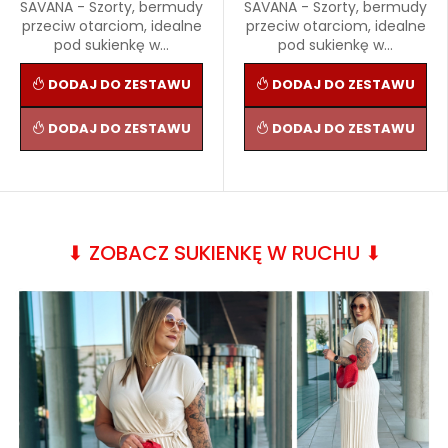
SAVANA - Szorty, bermudy
SAVANA - Szorty, bermudy
przeciw otarciom, idealne
przeciw otarciom, idealne
pod sukienkę w...
pod sukienkę w...
DODAJ DO ZESTAWU
DODAJ DO ZESTAWU
DODAJ DO ZESTAWU
DODAJ DO ZESTAWU
⬇︎ ZOBACZ SUKIENKĘ W RUCHU ⬇︎