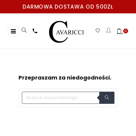
DARMOWA DOSTAWA OD 500ZŁ
Toggle
☰

0
navigation
Przepraszam za niedogodności.