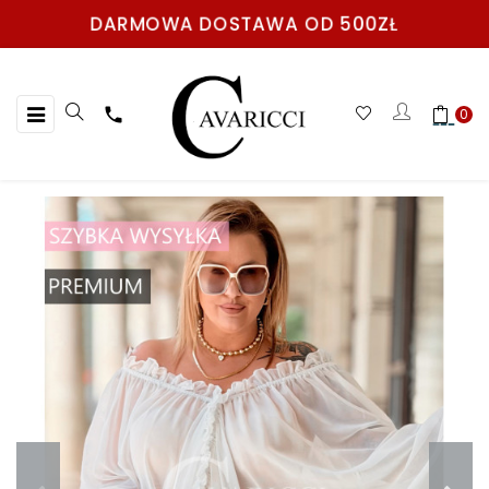
DARMOWA DOSTAWA OD 500ZŁ
Toggle
☰

0
navigation