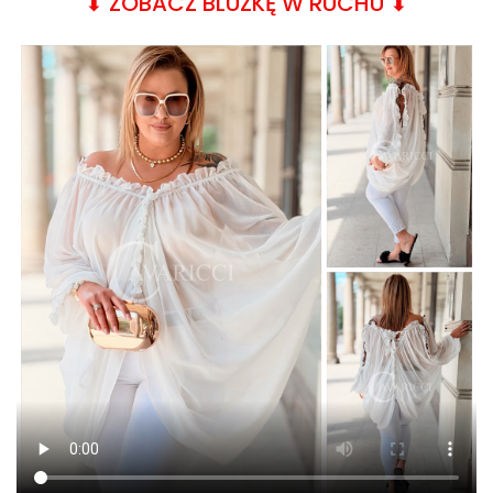
⬇︎ ZOBACZ BLUZKĘ W RUCHU ⬇︎