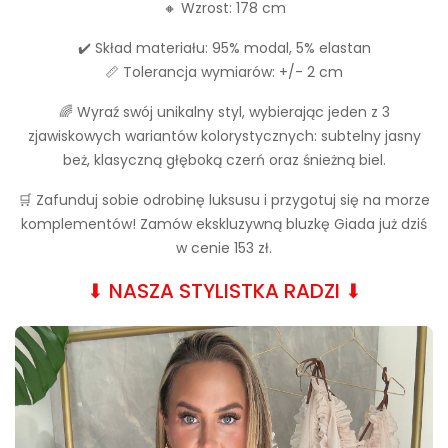
🔸 Wzrost: 178 cm
✔️ Skład materiału: 95% modal, 5% elastan
📏 Tolerancja wymiarów: +/- 2 cm
🌈 Wyraź swój unikalny styl, wybierając jeden z 3
zjawiskowych wariantów kolorystycznych: subtelny jasny
beż, klasyczną głęboką czerń oraz śnieżną biel.
🛒 Zafunduj sobie odrobinę luksusu i przygotuj się na morze
komplementów! Zamów ekskluzywną bluzkę Giada już dziś
w cenie 153 zł.
⬇︎ NASZA STYLISTKA RADZI ⬇︎