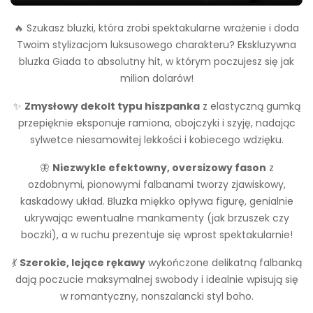
🔥 Szukasz bluzki, która zrobi spektakularne wrażenie i doda
Twoim stylizacjom luksusowego charakteru? Ekskluzywna
bluzka Giada to absolutny hit, w którym poczujesz się jak
milion dolarów!
✨
Zmysłowy dekolt typu hiszpanka
z elastyczną gumką
przepięknie eksponuje ramiona, obojczyki i szyję, nadając
sylwetce niesamowitej lekkości i kobiecego wdzięku.
🦋
Niezwykle efektowny, oversizowy fason
z
ozdobnymi, pionowymi falbanami tworzy zjawiskowy,
kaskadowy układ. Bluzka miękko opływa figurę, genialnie
ukrywając ewentualne mankamenty (jak brzuszek czy
boczki), a w ruchu prezentuje się wprost spektakularnie!
💃
Szerokie, lejące rękawy
wykończone delikatną falbanką
dają poczucie maksymalnej swobody i idealnie wpisują się
w romantyczny, nonszalancki styl boho.